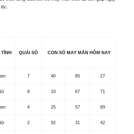
lộc.
10/6/2026 cho tuổi Tý
 TÍNH
QUÁI SỐ
CON SỐ MAY MẮN HÔM NAY
am
7
40
85
27
Nữ
8
33
67
71
S
7
am
4
25
57
89
h
Mi
Nữ
2
92
31
42
Ch
du