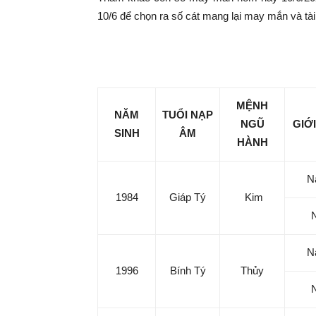
|
10/6 để chọn ra số cát mang lại may mắn và tài 
Tin
Con số may mắn hôm nay 
tức
MỆNH
NĂM
TUỔI NẠP
NGŨ
GIỚI
mỗi
SINH
ÂM
HÀNH
ngày
N
1984
Giáp Tý
Kim
–
N
333
1996
Bính Tý
Thủy
Ma