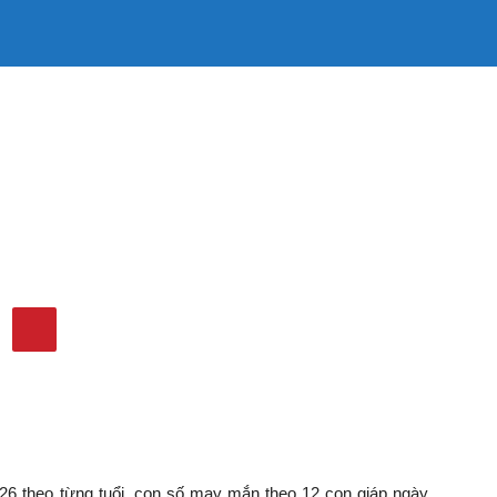
LÀM MẸ
LÀM VỢ
MẶC ĐẸP
TIN TỨC
QUẢNG CÁO
6 theo từng tuổi: Xem số...
ay 10/6/2026 theo từng
giúp bạn đón lộc
105
0
 theo từng tuổi, con số may mắn theo 12 con giáp ngày