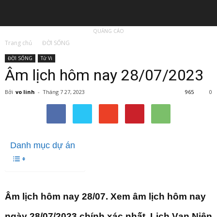
QUẢNG CÁO
Trang chủ
ĐỜI SỐNG
ĐỜI SỐNG
Tử Vi
Âm lịch hôm nay 28/07/2023
Bởi
vo linh
-
Tháng 7 27, 2023
965
0