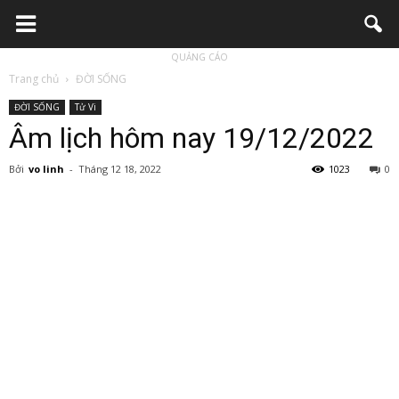
QUẢNG CÁO
Trang chủ
ĐỜI SỐNG
ĐỜI SỐNG
Tử Vi
Âm lịch hôm nay 19/12/2022
Bởi
vo linh
-
Tháng 12 18, 2022
1023
0