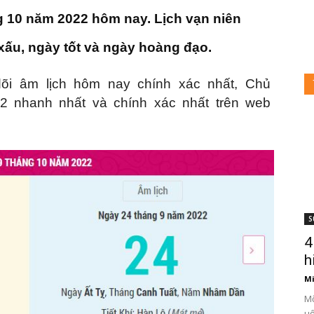
g 10 năm 2022 hôm nay. Lịch vạn niên
xấu, ngày tốt và ngày hoàng đạo.
õi âm lịch hôm nay chính xác nhất, Chủ
 nhanh nhất và chính xác nhất trên web
i
ày
S
4
3
h
Mi
Mỡ
uố