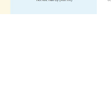
 Nay Ngày 19/10/2022
ng 10 năm 2022.
2022–Tức , Ngày
Ất Tỵ,
Tháng
Canh Tuất
,
Đạo