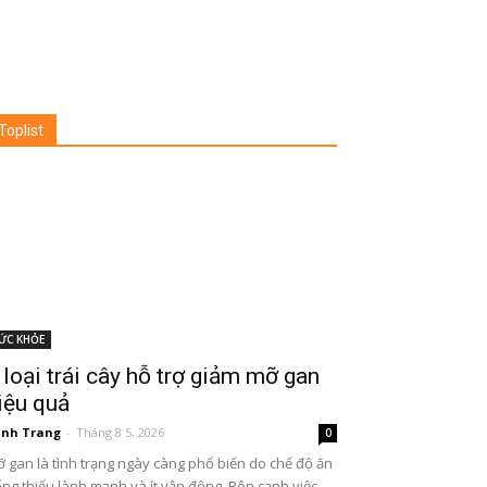
Toplist
ỨC KHỎE
 loại trái cây hỗ trợ giảm mỡ gan
iệu quả
nh Trang
-
Tháng 8 5, 2026
0
 gan là tình trạng ngày càng phổ biến do chế độ ăn
ng thiếu lành mạnh và ít vận động. Bên cạnh việc...