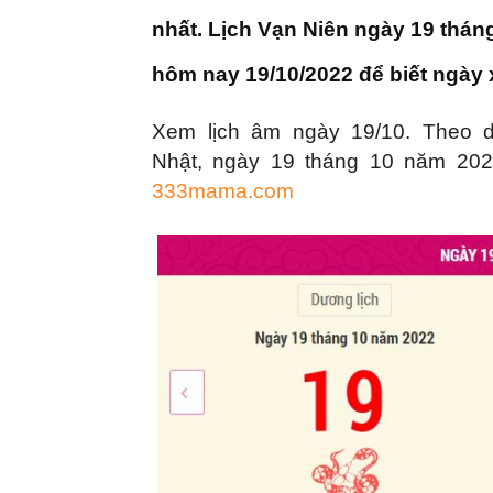
|
nhất. Lịch Vạn Niên ngày 19 thán
Tin
hôm nay 19/10/2022 để biết ngày 
Xem lịch âm ngày 19/10. Theo d
tức
Nhật,
ngày 19 tháng 10 năm 2022
333mama.com
mỗ
ng
–
33
Ma