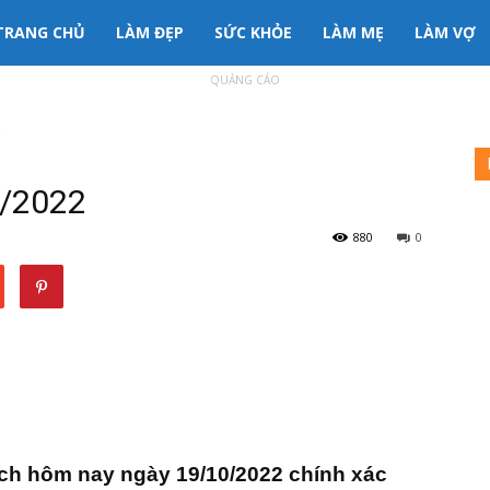
3mama
TRANG CHỦ
LÀM ĐẸP
SỨC KHỎE
LÀM MẸ
LÀM VỢ
QUẢNG CÁO
nh
2
ông
0/2022
880
0
ịch hôm nay ngày 19/10/2022 chính xác