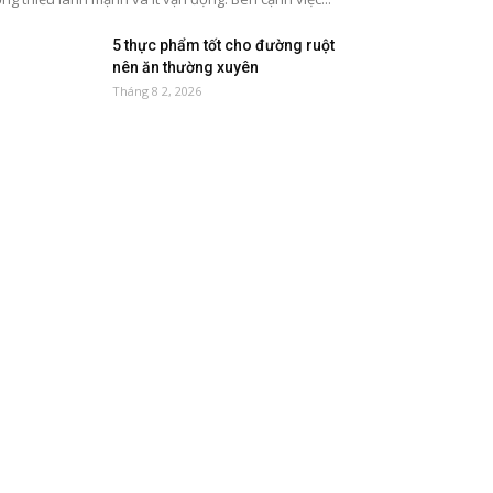
5 thực phẩm tốt cho đường ruột
nên ăn thường xuyên
Tháng 8 2, 2026
8 loại thực phẩm giàu magie tốt
cho sức khỏe
Tháng 7 27, 2026
5 loại quả ngọt dễ tăng đường
huyết
Tháng 7 21, 2026
5 thói quen giúp giảm nguy cơ
ung thư hiệu quả
Tháng 7 14, 2026