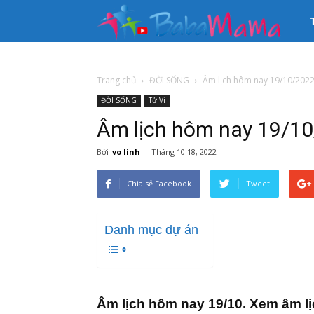
33
kê
Trang chủ
ĐỜI SỐNG
Âm lịch hôm nay 19/10/202
ĐỜI SỐNG
Tử Vi
th
Âm lịch hôm nay 19/1
tin
Bởi
vo linh
-
Tháng 10 18, 2022
Chia sẻ Facebook
Tweet
Mẹ
Danh mục dự án
và
Bé
Âm lịch hôm nay 19/10. Xem âm l