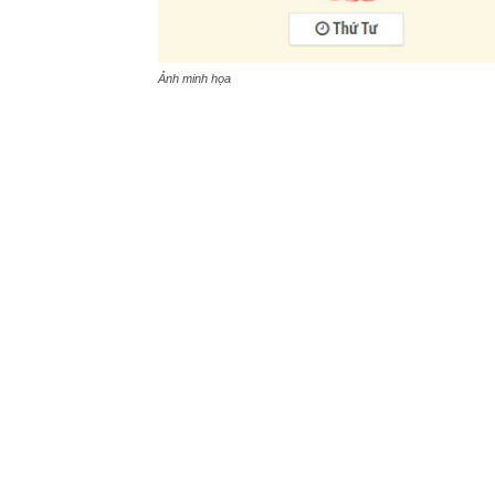
Ma
Ảnh minh họa
Thông Tin Chung Về Lịch Âm Hôm
Dương lịch: Thứ Tư,
Ngày 19 thá
Âm lịch:
Ngày 24 tháng 09 năm 
Năm
Nhâm Dần
Tiết Khí: Hàn Lộ (Mát mẻ)
Nhằm ngày
: Minh Đường Hoàng 
XEM GIỜ TỐT – XẤU