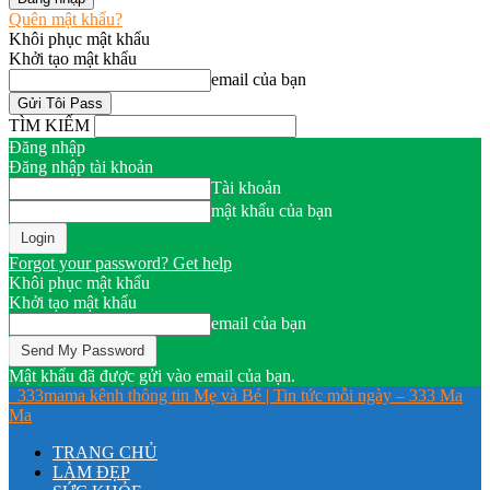
Quên mật khẩu?
Khôi phục mật khẩu
Khởi tạo mật khẩu
email của bạn
TÌM KIẾM
Đăng nhập
Đăng nhập tài khoản
Tài khoản
mật khẩu của bạn
Forgot your password? Get help
Khôi phục mật khẩu
Khởi tạo mật khẩu
email của bạn
Mật khẩu đã được gửi vào email của bạn.
333mama kênh thông tin Mẹ và Bé | Tin tức mỗi ngày – 333 Ma
Ma
TRANG CHỦ
LÀM ĐẸP