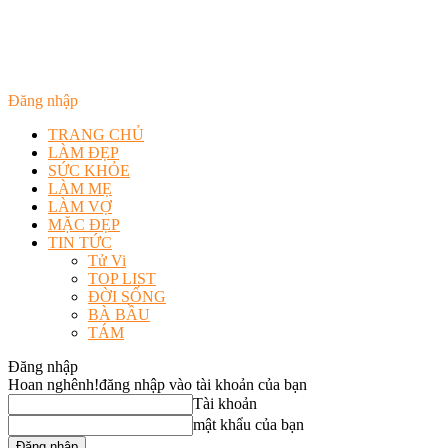
Đăng nhập
TRANG CHỦ
LÀM ĐẸP
SỨC KHỎE
LÀM MẸ
LÀM VỢ
MẶC ĐẸP
TIN TỨC
Tử Vi
TOP LIST
ĐỜI SỐNG
BÀ BẦU
TÁM
Đăng nhập
Hoan nghênh!
đăng nhập vào tài khoản của bạn
Tài khoản
mật khẩu của bạn