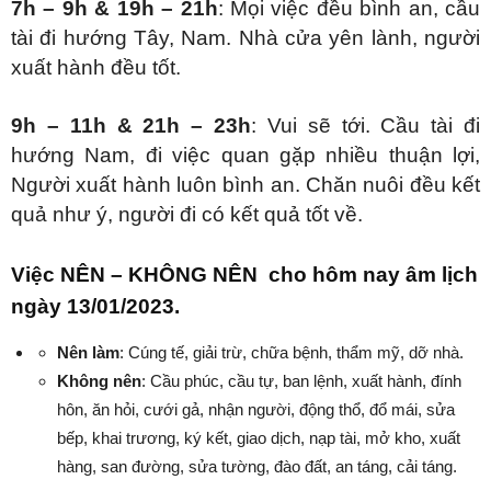
7h – 9h & 19h – 21h
: Mọi việc đều bình an, cầu
tài đi hướng Tây, Nam. Nhà cửa yên lành, người
xuất hành đều tốt.
9h – 11h & 21h – 23h
: Vui sẽ tới. Cầu tài đi
hướng Nam, đi việc quan gặp nhiều thuận lợi,
Người xuất hành luôn bình an. Chăn nuôi đều kết
quả như ý, người đi có kết quả tốt về.
Việc NÊN – KHÔNG NÊN cho hôm nay âm lịch
ngày 13/01/2023.
Nên làm
: Cúng tế, giải trừ, chữa bệnh, thẩm mỹ, dỡ nhà.
Không nên
: Cầu phúc, cầu tự, ban lệnh, xuất hành, đính
hôn, ăn hỏi, cưới gả, nhận người, động thổ, đổ mái, sửa
bếp, khai trương, ký kết, giao dịch, nạp tài, mở kho, xuất
hàng, san đường, sửa tường, đào đất, an táng, cải táng.