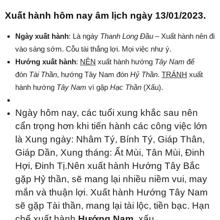
Xuất hành hôm nay âm lịch ngày 13/01/2023.
Ngày xuất hành
: Là ngày
Thanh Long Đầu
– Xuất hành nên đi
vào sáng sớm. Cỗu tài thắng lợi. Mọi việc như ý.
Hướng xuất hành
:
NÊN
xuất hành hướng
Tây Nam
để
đón
Tài Thần
, hướng
Tây Nam đón
Hỷ Thần
.
TRÁNH
xuất
hành hướng
Tây Nam
vì gặp
Hạc Thần
(Xấu).
Ngày hôm nay, các tuổi xung khắc sau nên
cẩn trọng hơn khi tiến hành các công việc lớn
là Xung ngày: Nhâm Tý, Bính Tý, Giáp Thân,
Giáp Dần, Xung tháng: Ất Mùi, Tân Mùi, Đinh
Hợi, Đinh Tị.
Nên xuất hành Hướng Tây Bắc
gặp Hỷ thần, sẽ mang lại nhiều niềm vui, may
mắn và thuận lợi. Xuất hành Hướng Tây Nam
sẽ gặp Tài thần, mang lại tài lộc, tiền bạc. Hạn
chế xuất hành
Hướng Nam
, xấu .