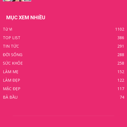
MỤC XEM NHIỀU
Tử Vi
1102
TOP LIST
386
TIN TỨC
291
ĐỜI SỐNG
288
SỨC KHỎE
258
LÀM MẸ
152
LÀM ĐẸP
122
MẶC ĐẸP
117
BÀ BẦU
74