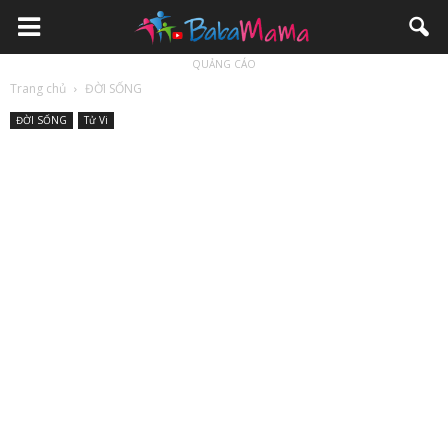
QUẢNG CÁO
Trang chủ
ĐỜI SỐNG
ĐỜI SỐNG
Tử Vi