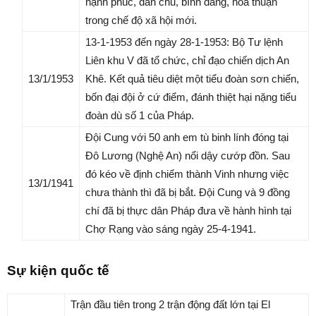
hạnh phúc, dân chủ, bình đẳng, hoà thuận
trong chế độ xã hội mới.
13-1-1953 đến ngày 28-1-1953: Bộ Tư lệnh
Liên khu V đã tổ chức, chỉ đạo chiến dịch An
13/1/1953
Khê. Kết quả tiêu diệt một tiểu đoàn sơn chiến,
bốn đại đội ở cứ điểm, đánh thiệt hại nặng tiểu
đoàn dù số 1 của Pháp.
Đội Cung với 50 anh em tù binh lính đóng tại
Đô Lương (Nghệ An) nổi dậy cướp đồn. Sau
đó kéo về định chiếm thành Vinh nhưng việc
13/1/1941
chưa thành thì đã bị bắt. Đội Cung và 9 đồng
chí đã bị thực dân Pháp đưa về hành hình tại
Chợ Rạng vào sáng ngày 25-4-1941.
Sự
kiện quốc tế
Trận đầu tiên trong 2 trận động đất lớn tại El