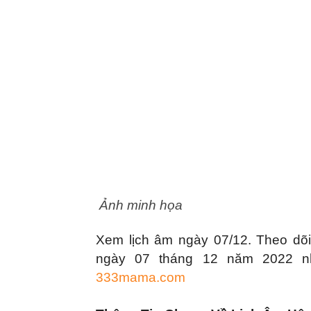
|
Tin
tức
mỗi
ngày
Ảnh minh họa
–
Xem lịch âm ngày 07/12. Theo dõi
333
ngày 07 tháng 12 năm 2022 nh
333mama.com
Ma