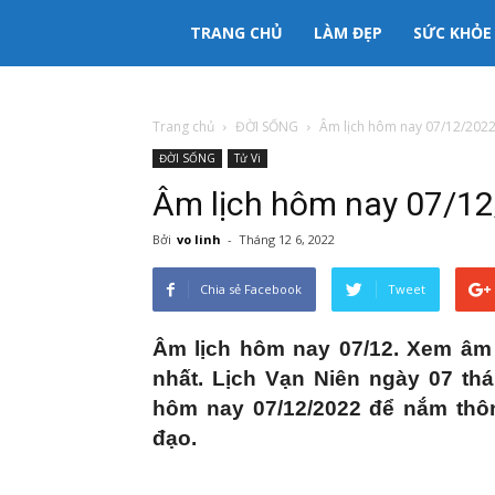
333mama
TRANG CHỦ
LÀM ĐẸP
SỨC KHỎE
kênh
Trang chủ
ĐỜI SỐNG
Âm lịch hôm nay 07/12/202
ĐỜI SỐNG
Tử Vi
thông
Âm lịch hôm nay 07/1
tin
Bởi
vo linh
-
Tháng 12 6, 2022
Chia sẻ Facebook
Tweet
Mẹ
Âm lịch hôm nay 07/12. Xem âm 
và
nhất. Lịch Vạn Niên ngày 07 th
hôm nay 07/12/2022 để nắm thôn
Bé
đạo.