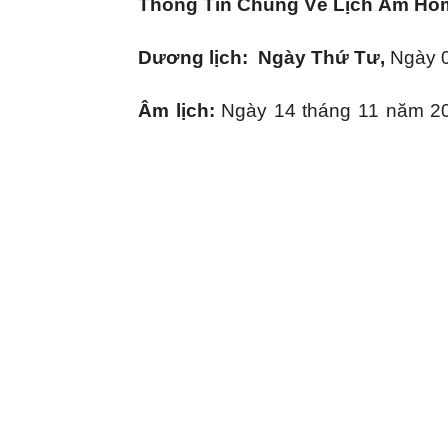
Thông Tin Chung Về Lịch Âm Hôm
Ma
Dương lịch: Ngày Thứ Tư,
Ngày 0
Âm lịch:
Ngày 14 tháng 11 năm 2
Tý,
Năm
Nhâm Dần
Tiết Khí: là Tiểu tuyết
Trúng ngày:
Tư Mệnh Hoàng Đạo
XEM GIỜ TỐT – XẤU
Giờ hoàng đạo
(Giờ Tốt): Tuổi T
Mão (5:00-6:59), Tuổi Ngọ (11:00
(17:00-19:59)
Giờ hắc đạo
(Giờ Xấu): Tuổi Dần 