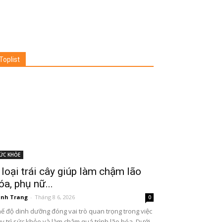
Toplist
ỨC KHỎE
 loại trái cây giúp làm chậm lão
óa, phụ nữ...
nh Trang
-
Tháng 8 6, 2026
0
ế độ dinh dưỡng đóng vai trò quan trọng trong việc
y trì sức khỏe và làm chậm quá trình lão hóa. Dưới