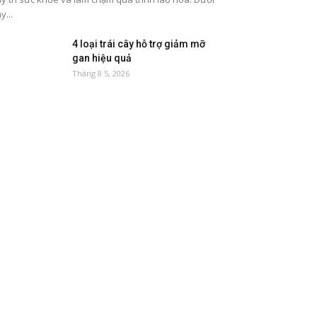
y...
4 loại trái cây hỗ trợ giảm mỡ
gan hiệu quả
Tháng 8 5, 2026
5 thực phẩm tốt cho đường ruột
nên ăn thường xuyên
Tháng 8 2, 2026
8 loại thực phẩm giàu magie tốt
cho sức khỏe
Tháng 7 27, 2026
5 loại quả ngọt dễ tăng đường
huyết
Tháng 7 21, 2026