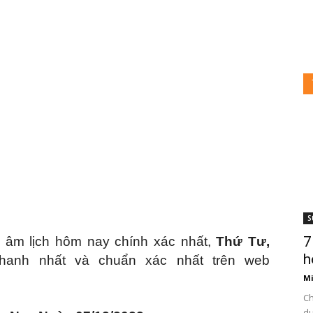
S
7
 âm lịch hôm nay chính xác nhất,
Thứ Tư,
h
anh nhất và chuẩn xác nhất trên web
Mi
Ch
du