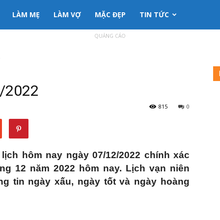
LÀM MẸ
LÀM VỢ
MẶC ĐẸP
TIN TỨC
QUẢNG CÁO
2
2/2022
815
0
lịch hôm nay ngày 07/12/2022 chính xác
áng 12 năm 2022 hôm nay. Lịch vạn niên
g tin ngày xấu, ngày tốt và ngày hoàng