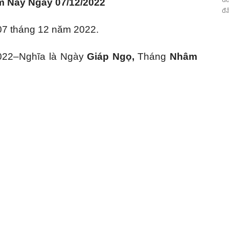
 Nay Ngày 07/12/2022
đâ
7 tháng 12 năm 2022.
022–Nghĩa là Ngày
Giáp Ngọ
,
Tháng
Nhâm
ý (23:00-0:59), Tuổi Sửu (1:00-2:59), Tuổi
-13:59), Tuổi Thân (15:00-17:59), Tuổi Dậu
(3:00-4:59), Tuổi Thìn (7:00-9:59), Tuổi Tỵ