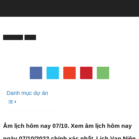
QUẢNG CÁO
Trang chủ
ĐỜI SỐNG
ĐỜI SỐNG
Tử Vi
Âm lịch hôm nay 07/10/2022
Bởi
vo linh
-
Tháng 10 6, 2022
1003
0