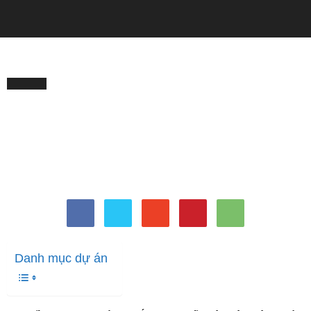
QUẢNG CÁO
Trang chủ
LÀM ĐẸP
LÀM ĐẸP