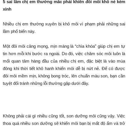
5 sai lầm chị em thường mắc
phải khiến đôi môi khô nứt nẻ
kém xinh
Bởi
Minh Trang
-
Tháng 12 13, 2023
1977
0
Danh mục dự án