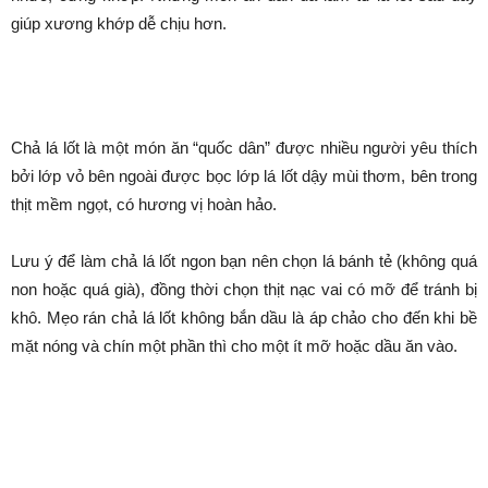
5 món ăn từ lá lốt cho người
có bệnh xương khớp
Bởi
Minh Trang
-
Tháng 3 28, 2024
1329
0
Danh mục dự án
Khi thời tiết chuyển mùa, người lớn tuổi thường xuyên bị đau