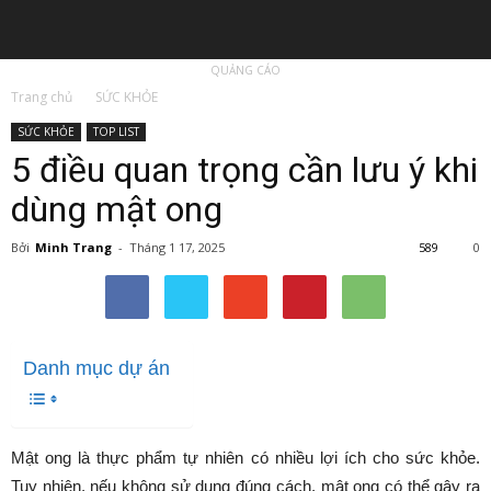
QUẢNG CÁO
Trang chủ
SỨC KHỎE
SỨC KHỎE
TOP LIST