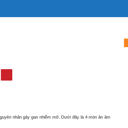
LÀM MẸ
LÀM VỢ
MẶC ĐẸP
TIN TỨC
QUẢNG CÁO
hầm gây gan nhiễm mỡ
âm thầm gây gan nhiễm mỡ
459
0
 nguyên nhân gây gan nhiễm mỡ. Dưới đây là 4 món ăn âm