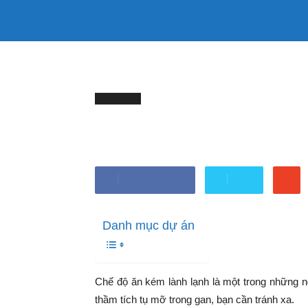
333mama
TRANG CHỦ
LÀM ĐẸP
SỨC KHỎE
kênh
Trang chủ
SỨC KHỎE
4 món ăn quen thuộc âm t
SỨC KHỎE
thông
4 món ăn quen thuộc 
tin
Bởi
Minh Trang
-
Tháng 7 11, 2025
Chia sẻ Facebook
Tweet
Mẹ
Danh mục dự án
và
Bé
Chế độ ăn kém lành lạnh là một trong những
thầm tích tụ mỡ trong gan, bạn cần tránh xa.