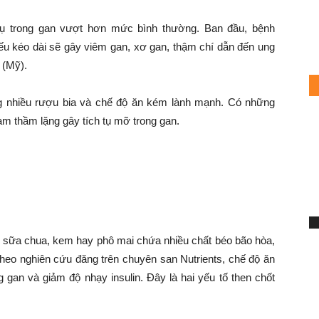
tụ trong gan vượt hơn mức bình thường. Ban đầu, bệnh
ếu kéo dài sẽ gây viêm gan, xơ gan, thậm chí dẫn đến ung
 (Mỹ).
g nhiều rượu bia và chế độ ăn kém lành mạnh. Có những
ạm thầm lặng gây tích tụ mỡ trong gan.
thầm gây gan nhiễm mỡ
S
sữa chua, kem hay phô mai chứa nhiều chất béo bão hòa,
7
eo nghiên cứu đăng trên chuyên san Nutrients, chế độ ăn
h
g gan và giảm độ nhạy insulin. Đây là hai yếu tố then chốt
Mi
Ch
du