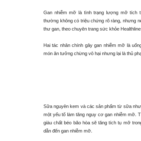
|
Gan nhiễm mỡ là tình trạng lượng mỡ tích 
Tin
thường không có triệu chứng rõ ràng, nhưng n
thư gan, theo chuyên trang sức khỏe Healthline
tức
Hai tác nhân chính gây gan nhiễm mỡ là uốn
món ăn tưởng chừng vô hại nhưng lại là thủ ph
mỗi
4 món ăn quen thuộc âm 
ngày
Sữa nguyên kem
–
Sữa nguyên kem và các sản phẩm từ sữa như 
333
một yếu tố làm tăng nguy cơ gan nhiễm mỡ. Th
giàu chất béo bão hòa sẽ tăng tích tụ mỡ tron
dẫn đến gan nhiễm mỡ.
Ma