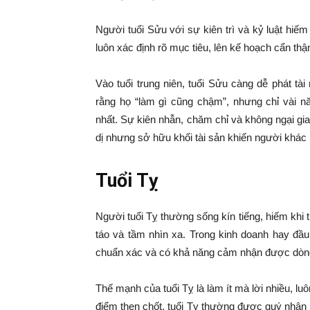
|
Người tuổi Sửu với sự kiên trì và kỷ luật hiếm
Tin
luôn xác định rõ mục tiêu, lên kế hoạch cẩn th
tức
Vào tuổi trung niên, tuổi Sửu càng dễ phát tài
rằng họ “làm gì cũng chậm”, nhưng chỉ vài n
nhất. Sự kiên nhẫn, chăm chỉ và không ngại gia
mỗi
dị nhưng sở hữu khối tài sản khiến người khá
ngày
Tuổi Tỵ
–
Người tuổi Tỵ thường sống kín tiếng, hiếm khi 
táo và tầm nhìn xa. Trong kinh doanh hay đầu
333
chuẩn xác và có khả năng cảm nhận được dòng
Thế mạnh của tuổi Tỵ là làm ít mà lời nhiều, luô
Ma
điểm then chốt, tuổi Tỵ thường được quý nhân ph