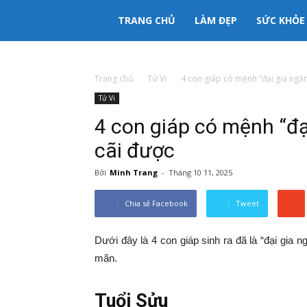
333mama
TRANG CHỦ
LÀM ĐẸP
SỨC KHỎE
kênh
Trang chủ
Tử Vi
4 con giáp có mệnh “đại gia ngầm”
Tử Vi
thông
4 con giáp có mệnh “đạ
tin
cãi được
Bởi
Minh Trang
-
Tháng 10 11, 2025
Mẹ
Chia sẻ Facebook
Tweet
và
Dưới đây là 4 con giáp sinh ra đã là “đại gia 
mãn.
Bé
Tuổi Sửu