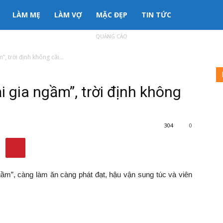
LÀM MẸ
LÀM VỢ
MẶC ĐẸP
TIN TỨC
QUẢNG CÁO
, trời định không cãi...
i gia ngầm”, trời định không
304
0
ngầm”, càng làm ăn càng phát đạt, hậu vận sung túc và viên