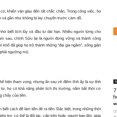
 có, khiến vận giàu đến rất chắc chắn. Trong công việc, họ
ận và gần như không bị lay chuyển trước cám dỗ.
 nhờ biết tích lũy và đầu tư dài hạn. Nhiều người từng cho
ăm sau, chính Sửu lại là người đứng vững và thành công
n khổ đã giúp họ trở thành những “đại gia ngầm”, sống giản
c phải ngưỡng mộ.
thể hiện tham vọng, nhưng ẩn sau vẻ điềm tĩnh ấy là sự tỉnh
S
 tư, họ có khả năng phân tích thị trường, nắm bắt thời cơ
7
 chảy của tiền.
h
Mi
n biết cách để làm tiền đẻ ra tiền. Đặc biệt, trong những thời
Ch
ù trợ, có thể là đối tác, cấp trên hoặc người bạn đời, giúp
du