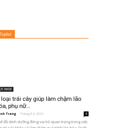
Toplist
ỨC KHỎE
 loại trái cây giúp làm chậm lão
óa, phụ nữ...
nh Trang
-
Tháng 8 6, 2026
0
ế độ dinh dưỡng đóng vai trò quan trọng trong việc
y trì sức khỏe và làm chậm quá trình lão hóa. Dưới