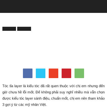
QUẢNG CÁO
Trang chủ
LÀM ĐẸP
LÀM ĐẸP
TOP LIST