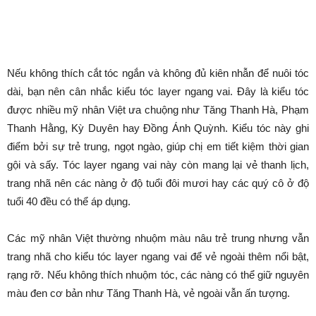
3 kiểu tóc layer trẻ trung, sành
điệu từ các mỹ nhân Việt
Bởi
Minh Trang
-
Tháng 5 4, 2024
2242
0
Tóc tỉa layer là kiểu tóc đã rất quen thuộc với chị em nhưng đến
giờ chưa hề lỗi mốt. Để không phải suy nghĩ nhiều mà vẫn chọn
được kiểu tóc layer sành điệu, chuẩn mốt, chị em nên tham khảo
3 gợi ý từ các mỹ nhân Việt.