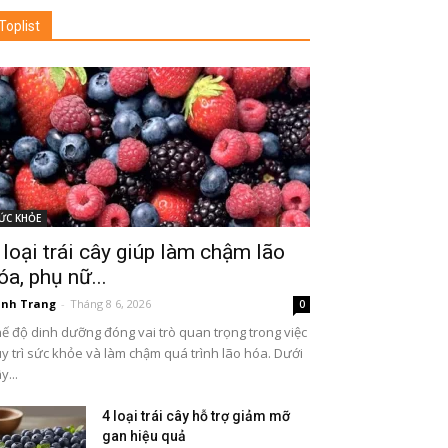
Toplist
ỨC KHỎE
 loại trái cây giúp làm chậm lão
óa, phụ nữ...
nh Trang
-
Tháng 8 6, 2026
0
ế độ dinh dưỡng đóng vai trò quan trọng trong việc
y trì sức khỏe và làm chậm quá trình lão hóa. Dưới
y...
4 loại trái cây hỗ trợ giảm mỡ
gan hiệu quả