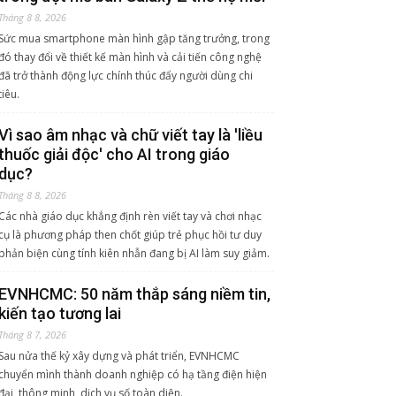
Tháng 8 8, 2026
Sức mua smartphone màn hình gập tăng trưởng, trong
đó thay đổi về thiết kế màn hình và cải tiến công nghệ
đã trở thành động lực chính thúc đẩy người dùng chi
tiêu.
Vì sao âm nhạc và chữ viết tay là 'liều
thuốc giải độc' cho AI trong giáo
dục?
Tháng 8 8, 2026
Các nhà giáo dục khẳng định rèn viết tay và chơi nhạc
cụ là phương pháp then chốt giúp trẻ phục hồi tư duy
phản biện cùng tính kiên nhẫn đang bị AI làm suy giảm.
EVNHCMC: 50 năm thắp sáng niềm tin,
kiến tạo tương lai
Tháng 8 7, 2026
Sau nửa thế kỷ xây dựng và phát triển, EVNHCMC
chuyển mình thành doanh nghiệp có hạ tầng điện hiện
đại, thông minh, dịch vụ số toàn diện.