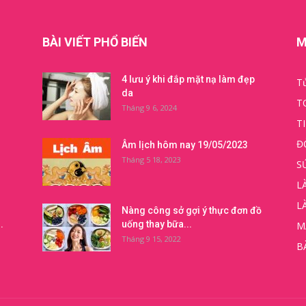
BÀI VIẾT PHỔ BIẾN
M
4 lưu ý khi đắp mặt nạ làm đẹp
Tử
da
T
Tháng 9 6, 2024
T
Đ
Âm lịch hôm nay 19/05/2023
Tháng 5 18, 2023
S
L
L
Nàng công sở gợi ý thực đơn đồ
.
uống thay bữa...
M
Tháng 9 15, 2022
B