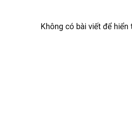
|
Tin
Không có bài viết để hiển 
tức
mỗ
ng
–
33
Ma