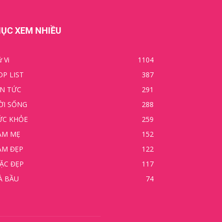
ỤC XEM NHIỀU
 Vi
1104
OP LIST
387
IN TỨC
291
ỜI SỐNG
288
ỨC KHỎE
259
ÀM MẸ
152
ÀM ĐẸP
122
ẶC ĐẸP
117
À BẦU
74