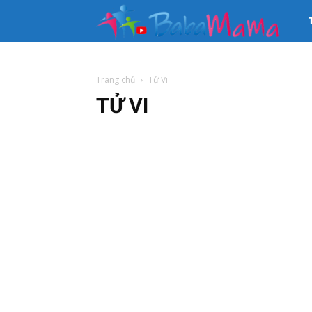
33
kê
Trang chủ
Tử Vi
TỬ VI
th
tin
Mẹ
và
Bé