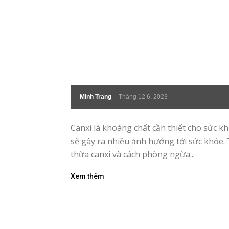
|
Tin
tức
mỗi
Minh Trang
-
Tháng 12 6, 2023
ngày
Canxi là khoáng chất cần thiết cho sức kh
sẽ gây ra nhiều ảnh hưởng tới sức khỏe.
thừa canxi và cách phòng ngừa...
–
Xem thêm
333
Ma