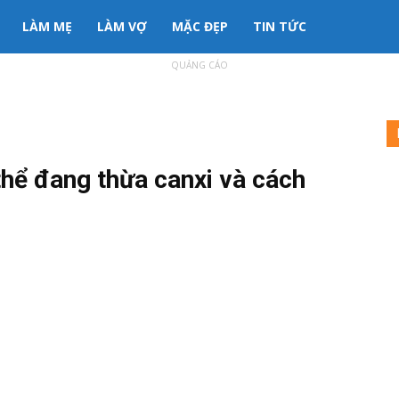
LÀM MẸ
LÀM VỢ
MẶC ĐẸP
TIN TỨC
QUẢNG CÁO
thể đang thừa canxi và cách