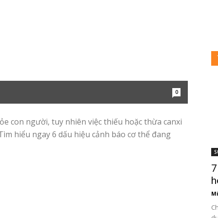
0
ỏe con người, tuy nhiên việc thiếu hoặc thừa canxi
 Tìm hiểu ngay 6 dấu hiệu cảnh báo cơ thể đang
S
7
h
Mi
Ch
du