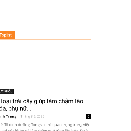
Toplist
ỨC KHỎE
 loại trái cây giúp làm chậm lão
óa, phụ nữ...
nh Trang
-
Tháng 8 6, 2026
0
ế độ dinh dưỡng đóng vai trò quan trọng trong việc
y trì sức khỏe và làm chậm quá trình lão hóa. Dưới