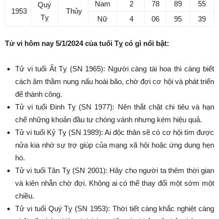
Nam
2
78
89
55
Quý
1953
Thủy
Tỵ
Nữ
4
06
95
39
Tử vi hôm nay 5/1/2024 của tuổi Tỵ có gì nổi bật:
Tử vi tuổi Ất Tỵ (SN 1965): Người càng tài hoa thì càng biết
cách âm thầm nung nấu hoài bão, chờ đợi cơ hội và phát triển
để thành công.
Tử vi tuổi Đinh Tỵ (SN 1977): Nên thắt chặt chi tiêu và hạn
chế những khoản đầu tư chóng vánh nhưng kém hiệu quả.
Tử vi tuổi Kỷ Tỵ (SN 1989): Ai độc thân sẽ có cơ hội tìm được
nửa kia nhờ sự trợ giúp của mạng xã hội hoặc ứng dụng hẹn
hò.
Tử vi tuổi Tân Tỵ (SN 2001): Hãy cho người ta thêm thời gian
và kiên nhẫn chờ đợi. Không ai có thể thay đổi một sớm một
chiều.
Tử vi tuổi Quý Tỵ (SN 1953): Thời tiết càng khắc nghiệt càng