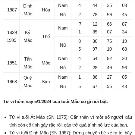
Nam
4
44
25
08
Đinh
1987
Hỏa
Mão
Nữ
2
78
59
45
7
12
66
87
Nam
1
89
07
34
1939
Kỷ
Thổ
1999
Mão
8
36
75
19
Nữ
5
97
10
68
Nam
4
54
82
20
Tân
1951
Mộc
Mão
Nữ
2
28
49
96
Nam
1
86
27
05
Quý
1963
Kim
Mão
Nữ
5
67
95
48
Tử vi hôm nay 5/1/2024 của tuổi Mão có gì nổi bật:
Tử vi tuổi Ất Mão (SN 1975): Cẩn thận vì một số người xấu
tính còn cố tình gây rắc rối, cản trở quá trình nỗ lực của bạn.
Tử vi tuổi Đinh Mão (SN 1987): Đừng chuyện bé xé ra to, hãy