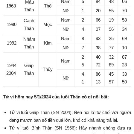
Nam
5
84
48
06
Mậu
1968
Thổ
Thân
Nữ
1
20
55
70
Nam
2
66
19
58
Canh
1980
Mộc
Thân
Nữ
4
07
96
34
Nam
8
93
25
69
Nhâm
1992
Kim
Thân
Nữ
7
38
77
10
2
40
32
87
Nam
5
72
89
28
1944
Giáp
Thủy
2004
Thân
4
86
45
33
Nữ
1
13
97
50
Tử vi hôm nay 5/1/2024 của tuổi Thân có gì nổi bật:
Tử vi tuổi Giáp Thân (SN 2004): Nên nói lời từ chối với người
đang mượn bạn số tiền quá lớn, khó có khả năng trả lại.
Tử vi tuổi Bính Thân (SN 1956): Hãy nhanh chóng đưa ra