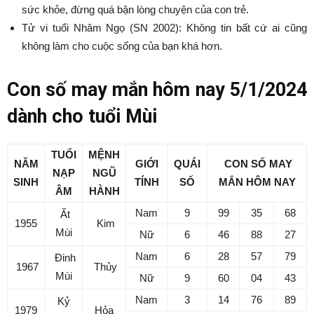
sức khỏe, đừng quá bận lòng chuyện của con trẻ.
Tử vi tuổi Nhâm Ngọ (SN 2002): Không tin bất cứ ai cũng
không làm cho cuộc sống của bạn khá hơn.
Con số may mắn hôm nay 5/1/2024
dành cho tuổi Mùi
TUỔI
MỆNH
NĂM
GIỚI
QUÁI
CON SỐ MAY
NẠP
NGŨ
SINH
TÍNH
SỐ
MẮN
HÔM NAY
ÂM
HÀNH
Nam
9
99
35
68
Ất
1955
Kim
Mùi
Nữ
6
46
88
27
Nam
6
28
57
79
Đinh
1967
Thủy
Mùi
Nữ
9
60
04
43
Nam
3
14
76
89
Kỷ
1979
Hỏa