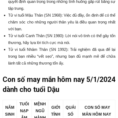
quyết định quan trọng trong những tình huống gấp rút bằng sự
tập trung.
Tử vi tuổi Mậu Thân (SN 1968): Việc đủ đầy, ổn định để có thể
chăm sóc cho những người thân yêu là điều quan trọng nhất
với bạn.
Tử vi tuổi Canh Thân (SN 1980): Lời nói vô tình có thể gây tổn
thương, hãy lựa lời tích cực mà nói.
Tử vi tuổi Nhâm Thân (SN 1992): Trải nghiệm đã qua để lại
trong bạn nhiều “vết sẹo”, nhưng bạn đủ mạnh mẽ để chữa
lành tất cả những thương tổn ấy.
Con số may mắn hôm nay 5/1/2024
dành cho tuổi Dậu
TUỔI
MỆNH
NĂM
GIỚI
QUÁI
CON SỐ MAY
NẠP
NGŨ
SINH
TÍNH
SỐ
MẮN
HÔM NAY
ÂM
HÀNH