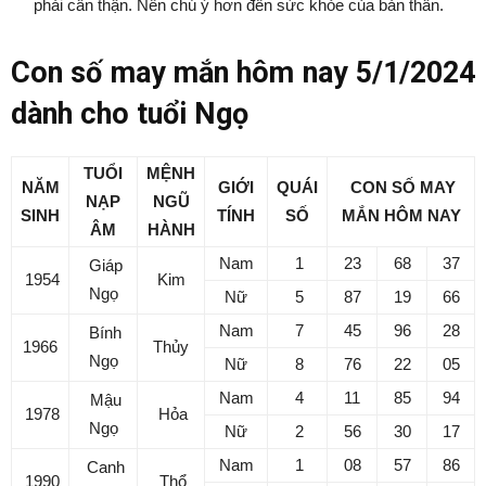
phải cẩn thận. Nên chú ý hơn đến sức khỏe của bản thân.
Con số may mắn hôm nay 5/1/2024
dành cho tuổi Ngọ
TUỔI
MỆNH
NĂM
GIỚI
QUÁI
CON SỐ MAY
NẠP
NGŨ
SINH
TÍNH
SỐ
MẮN
HÔM NAY
ÂM
HÀNH
Nam
1
23
68
37
Giáp
1954
Kim
Ngọ
Nữ
5
87
19
66
Nam
7
45
96
28
Bính
1966
Thủy
Ngọ
Nữ
8
76
22
05
Nam
4
11
85
94
Mậu
1978
Hỏa
Ngọ
Nữ
2
56
30
17
Nam
1
08
57
86
Canh
1990
Thổ