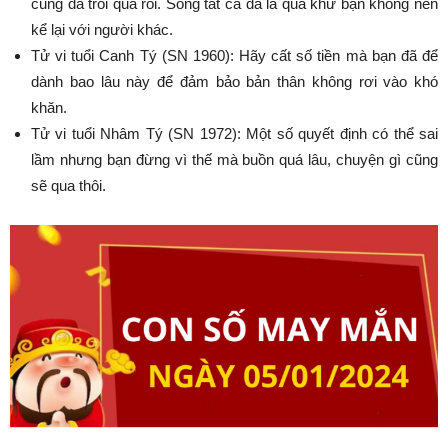
cũng đã trôi qua rồi. Song tất cả đã là quá khứ bạn không nên
kể lại với người khác.
Tử vi tuổi Canh Tý (SN 1960): Hãy cất số tiền mà bạn đã để
dành bao lâu này để đảm bảo bản thân không rơi vào khó
khăn.
Tử vi tuổi Nhâm Tý (SN 1972): Một số quyết định có thể sai
lầm nhưng bạn đừng vì thế mà buồn quá lâu, chuyện gì cũng
sẽ qua thôi.