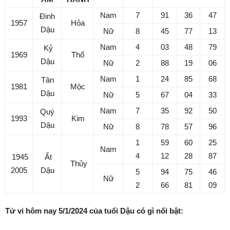
Nam
7
91
36
47
Đinh
1957
Hỏa
Dậu
Nữ
8
45
77
13
Nam
4
03
48
79
Kỷ
1969
Thổ
Dậu
Nữ
2
88
19
06
Nam
1
24
85
68
Tân
1981
Mộc
Dậu
Nữ
5
67
04
33
Nam
7
35
92
50
Quý
1993
Kim
Dậu
Nữ
8
78
57
96
1
59
60
25
Nam
4
12
28
87
1945
Ất
Thủy
2005
Dậu
5
94
75
46
Nữ
2
66
81
09
Tử vi hôm nay 5/1/2024 của tuổi Dậu có gì nổi bật: