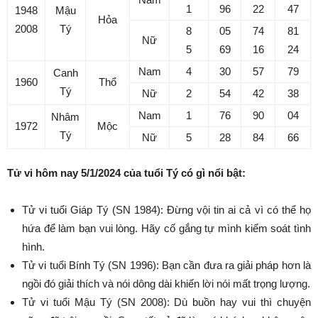
1
96
22
47
1948
Mậu
Hỏa
2008
Tý
8
05
74
81
Nữ
5
69
16
24
Nam
4
30
57
79
Canh
1960
Thổ
Tý
Nữ
2
54
42
38
Nam
1
76
90
04
Nhâm
1972
Mộc
Tý
Nữ
5
28
84
66
Tử vi hôm nay 5/1/2024 của tuổi Tý có gì nổi bật:
Tử vi tuổi Giáp Tý (SN 1984): Đừng vội tin ai cả vì có thể họ
hứa để làm bạn vui lòng. Hãy cố gắng tự mình kiểm soát tình
hình.
Tử vi tuổi Bính Tý (SN 1996): Bạn cần đưa ra giải pháp hơn là
ngồi đó giải thích và nói dông dài khiến lời nói mất trọng lượng.
Tử vi tuổi Mậu Tý (SN 2008): Dù buồn hay vui thì chuyện