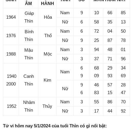
ÂM
HÀNH
Nam
9
10
66
85
Giáp
1964
Hỏa
Thìn
Nữ
6
58
35
13
Nam
6
72
04
50
Bính
1976
Thổ
Thìn
Nữ
9
25
87
78
Nam
3
94
48
01
Mậu
1988
Mộc
Thìn
Nữ
3
37
71
96
6
68
29
34
Nam
9
09
93
69
1940
Canh
Kim
2000
Thìn
9
46
57
28
Nữ
6
83
15
47
Nam
3
55
86
70
Nhâm
1952
Thủy
Thìn
Nữ
3
17
44
92
Tử vi hôm nay 5/1/2024 của tuổi Thìn có gì nổi bật: