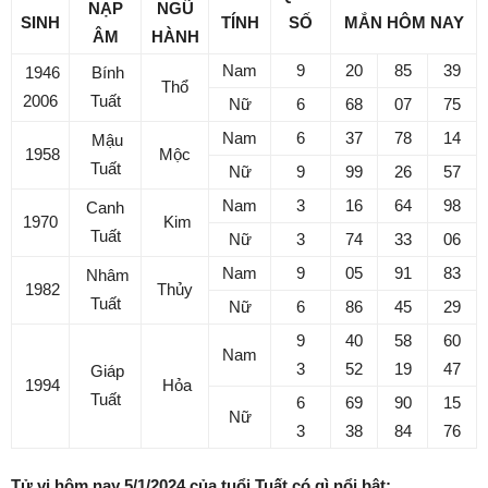
NẠP
NGŨ
SINH
TÍNH
SỐ
MẮN
HÔM NAY
ÂM
HÀNH
Nam
9
20
85
39
1946
Bính
Thổ
2006
Tuất
Nữ
6
68
07
75
Nam
6
37
78
14
Mậu
1958
Mộc
Tuất
Nữ
9
99
26
57
Nam
3
16
64
98
Canh
1970
Kim
Tuất
Nữ
3
74
33
06
Nam
9
05
91
83
Nhâm
1982
Thủy
Tuất
Nữ
6
86
45
29
9
40
58
60
Nam
3
52
19
47
Giáp
1994
Hỏa
Tuất
6
69
90
15
Nữ
3
38
84
76
Tử vi hôm nay 5/1/2024 của tuổi Tuất có gì nổi bật: