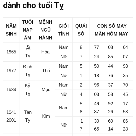
dành cho tuổi Tỵ
TUỔI
MỆNH
NĂM
GIỚI
QUÁI
CON SỐ MAY
NẠP
NGŨ
SINH
TÍNH
SỐ
MẮN
HÔM NAY
ÂM
HÀNH
Nam
8
77
08
64
Ất
1965
Hỏa
Tỵ
Nữ
7
24
85
07
Nam
5
50
44
98
Đinh
1977
Thổ
Tỵ
Nữ
1
18
76
35
Nam
2
96
37
70
Kỷ
1989
Mộc
Tỵ
Nữ
4
03
58
45
5
49
92
17
Nam
8
87
26
53
1941
Tân
Kim
2001
Tỵ
1
30
60
86
Nữ
7
65
14
28