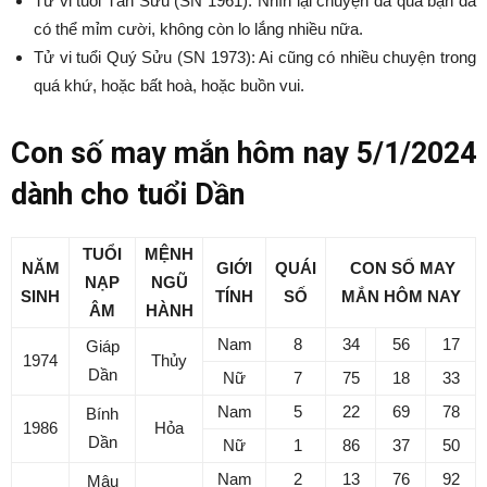
Tử vi tuổi Tân Sửu (SN 1961): Nhìn lại chuyện đã qua bạn đã
có thể mỉm cười, không còn lo lắng nhiều nữa.
Tử vi tuổi Quý Sửu (SN 1973): Ai cũng có nhiều chuyện trong
quá khứ, hoặc bất hoà, hoặc buồn vui.
Con số may mắn hôm nay 5/1/2024
dành cho tuổi Dần
TUỔI
MỆNH
NĂM
GIỚI
QUÁI
CON SỐ MAY
NẠP
NGŨ
SINH
TÍNH
SỐ
MẮN
HÔM NAY
ÂM
HÀNH
Nam
8
34
56
17
Giáp
1974
Thủy
Dần
Nữ
7
75
18
33
Nam
5
22
69
78
Bính
1986
Hỏa
Dần
Nữ
1
86
37
50
Nam
2
13
76
92
Mậu