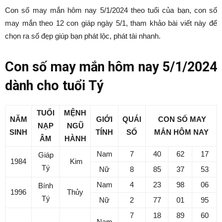
Con số may mắn hôm nay 5/1/2024 theo tuổi của bạn, con số
may mắn theo 12 con giáp ngày 5/1, tham khảo bài viết này để
chọn ra số đẹp giúp bạn phát lộc, phát tài nhanh.
Con số may mắn hôm nay 5/1/2024
dành cho tuổi Tý
TUỔI
MỆNH
NĂM
GIỚI
QUÁI
CON SỐ MAY
NẠP
NGŨ
SINH
TÍNH
SỐ
MẮN HÔM NAY
ÂM
HÀNH
Nam
7
40
62
17
Giáp
1984
Kim
Tý
Nữ
8
85
37
53
Nam
4
23
98
06
Bính
1996
Thủy
Tý
Nữ
2
77
01
95
7
18
89
60
Nam