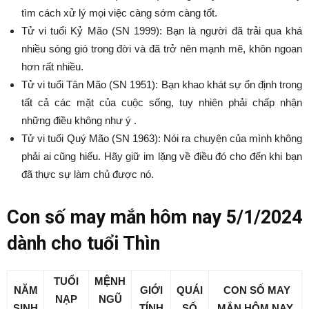
tìm cách xử lý mọi việc càng sớm càng tốt.
Tử vi tuổi Kỷ Mão (SN 1999): Bạn là người đã trải qua khá
nhiều sóng gió trong đời và đã trở nên mạnh mẽ, khôn ngoan
hơn rất nhiều.
Tử vi tuổi Tân Mão (SN 1951): Bạn khao khát sự ổn định trong
tất cả các mặt của cuộc sống, tuy nhiên phải chấp nhận
những điều không như ý .
Tử vi tuổi Quý Mão (SN 1963): Nói ra chuyện của mình không
phải ai cũng hiểu. Hãy giữ im lặng về điều đó cho đến khi bạn
đã thực sự làm chủ được nó.
Con số may mắn hôm nay 5/1/2024
dành cho tuổi Thìn
TUỔI
MỆNH
NĂM
GIỚI
QUÁI
CON SỐ MAY
NẠP
NGŨ
SINH
TÍNH
SỐ
MẮN
HÔM NAY