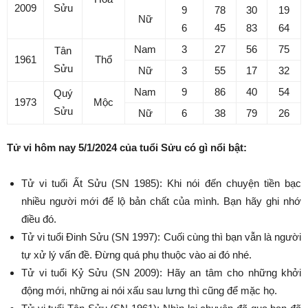
2009
Sửu
9
78
30
19
Nữ
6
45
83
64
Nam
3
27
56
75
Tân
1961
Thổ
Sửu
Nữ
3
55
17
32
Nam
9
86
40
54
Quý
1973
Mộc
Sửu
Nữ
6
38
79
26
Tử vi hôm nay 5/1/2024 của tuổi Sửu có gì nổi bật:
Tử vi tuổi Ất Sửu (SN 1985): Khi nói đến chuyện tiền bạc
nhiều người mới để lộ bản chất của mình. Bạn hãy ghi nhớ
điều đó.
Tử vi tuổi Đinh Sửu (SN 1997): Cuối cùng thì bạn vẫn là người
tự xử lý vấn đề. Đừng quá phụ thuộc vào ai đó nhé.
Tử vi tuổi Kỷ Sửu (SN 2009): Hãy an tâm cho những khởi
động mới, những ai nói xấu sau lưng thì cũng để mặc họ.