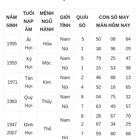
TUỔI
MỆNH
NĂM
GIỚI
QUÁI
CON SỐ MAY
NẠP
NGŨ
SINH
TÍNH
SỐ
MẮN
HÔM NAY
ÂM
HÀNH
Nam
5
50
08
84
Ất
1995
Hỏa
Hợi
Nữ
1
38
96
09
Nam
5
79
25
47
Kỷ
1959
Mộc
Hợi
Nữ
1
15
53
98
Nam
2
46
88
13
Tân
1971
Kim
Hợi
Nữ
4
92
16
65
Nam
8
04
75
32
Quý
1983
Thủy
Hợi
Nữ
7
63
49
57
8
28
67
70
Nam
2
87
34
29
1947
Đinh
Thổ
2007
Hợi
7
59
80
68
Nữ