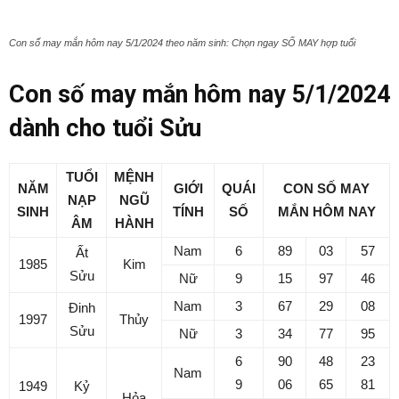
Con số may mắn hôm nay 5/1/2024 theo năm sinh: Chọn ngay SỐ MAY hợp tuổi
Con số may mắn hôm nay 5/1/2024
dành cho tuổi Sửu
TUỔI
MỆNH
NĂM
GIỚI
QUÁI
CON SỐ MAY
NẠP
NGŨ
SINH
TÍNH
SỐ
MẮN
HÔM NAY
ÂM
HÀNH
Nam
6
89
03
57
Ất
1985
Kim
Sửu
Nữ
9
15
97
46
Nam
3
67
29
08
Đinh
1997
Thủy
Sửu
Nữ
3
34
77
95
6
90
48
23
Nam
9
06
65
81
1949
Kỷ
Hỏa