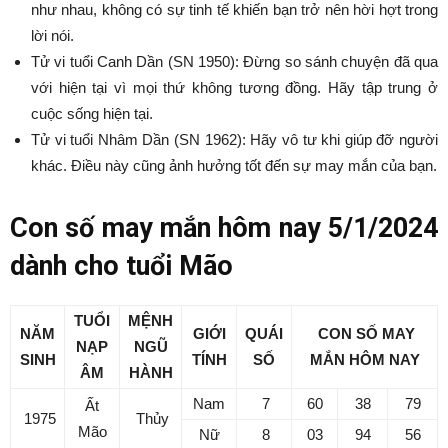
như nhau, không có sự tinh tế khiến bạn trở nên hời hợt trong
lời nói.
Tử vi tuổi Canh Dần (SN 1950): Đừng so sánh chuyện đã qua
với hiện tại vì mọi thứ không tương đồng. Hãy tập trung ở
cuộc sống hiện tại.
Tử vi tuổi Nhâm Dần (SN 1962): Hãy vô tư khi giúp đỡ người
khác. Điều này cũng ảnh hưởng tốt đến sự may mắn của bạn.
Con số may mắn hôm nay 5/1/2024
dành cho tuổi Mão
TUỔI
MỆNH
NĂM
GIỚI
QUÁI
CON SỐ MAY
NẠP
NGŨ
SINH
TÍNH
SỐ
MẮN
HÔM NAY
ÂM
HÀNH
Nam
7
60
38
79
Ất
1975
Thủy
Mão
Nữ
8
03
94
56