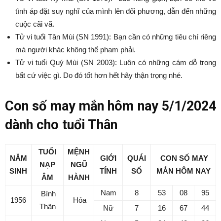
tình áp đặt suy nghĩ của mình lên đối phương, dẫn đến những
cuộc cãi vã.
Tử vi tuổi Tân Mùi (SN 1991): Bạn cần có những tiêu chí riêng
mà người khác không thể phạm phải.
Tử vi tuổi Quý Mùi (SN 2003): Luôn có những cám dỗ trong
bất cứ việc gì. Do đó tốt hơn hết hãy thận trọng nhé.
Con số may mắn hôm nay 5/1/2024
dành cho tuổi Thân
TUỔI
MỆNH
NĂM
GIỚI
QUÁI
CON SỐ MAY
NẠP
NGŨ
SINH
TÍNH
SỐ
MẮN
HÔM NAY
ÂM
HÀNH
Nam
8
53
08
95
Bính
1956
Hỏa
Thân
Nữ
7
16
67
44