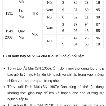
Mùi
Nữ
3
85
23
16
Nam
9
37
69
95
Tân
1991
Thổ
Mùi
Nữ
6
52
11
38
3
78
94
07
Nam
6
09
48
55
1943
Quý
Mộc
2003
Mùi
3
47
25
96
Nữ
9
84
56
18
Tử vi hôm nay 5/1/2024 của tuổi Mùi có gì nổi bật:
Tử vi tuổi Ất Mùi (SN 1955): Ôm đồm mọi thứ cùng lúc chưa
bao giờ là ý hay. Hãy lên kế hoạch và chỉ tập trung vào những
nhiệm vụ thực sự quan trọng nhé.
Tử vi tuổi Đinh Mùi (SN 1967): Bạn cũng có thể tận dụng
khoảng thời gian này để lên kế hoạch cho con đường sự
nghiệp sắp tới.
Tử vi tuổi Kỷ Mùi (SN 1979): Lúc nóng giận, bạn có thể vô