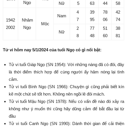
Ngọ
Nữ
5
63
44
58
4
39
78
42
Nam
7
95
06
74
1942
Nhâm
Mộc
2002
Ngọ
2
77
51
38
Nữ
8
48
60
81
Tử vi hôm nay 5/1/2024 của tuổi Ngọ có gì nổi bật:
Tử vi tuổi Giáp Ngọ (SN 1954): Với những nàng đã có đôi, đây
là thời điểm thích hợp để cùng người ấy hâm nóng lại tình
cảm.
Tử vi tuổi Bính Ngọ (SN 1966): Chuyện gì cũng phải biết kín
kẽ một chút sẽ tốt hơn. Không nên ngồi lê đôi mách.
Tử vi tuổi Mậu Ngọ (SN 1978): Nếu có vấn đề nào đó xảy ra
không như ý muốn thì cũng hãy dũng cảm để bắt đầu lại từ
đầu
Tử vi tuổi Canh Ngọ (SN 1990): Dành thời gian để cải thiện