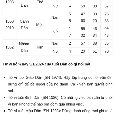
1998
Thổ
Dần
Nữ
4
59
08
67
5
47
99
25
Nam
8
60
20
88
1950
Canh
Mộc
2010
Dần
1
95
46
09
Nữ
7
02
84
43
Nam
2
57
38
85
Nhâm
1962
Kim
Dần
Nữ
4
29
61
70
Tử vi hôm nay 5/1/2024 của tuổi Dần có gì nổi bật:
Tử vi tuổi Giáp Dần (SN 1974): Hãy tập trung cốt lõi vấn đề,
đừng chỉ để bề ngoài của nó đánh lừa khiến bạn quyết định
sai.
Tử vi tuổi Bính Dần (SN 1986): Có những việc bạn cần từ chối
vì bạn không thể nào ôm đồm quá nhiều việc.
Tử vi tuổi Mậu Dần (SN 1998): Đừng đánh đồng mọi giá trị là