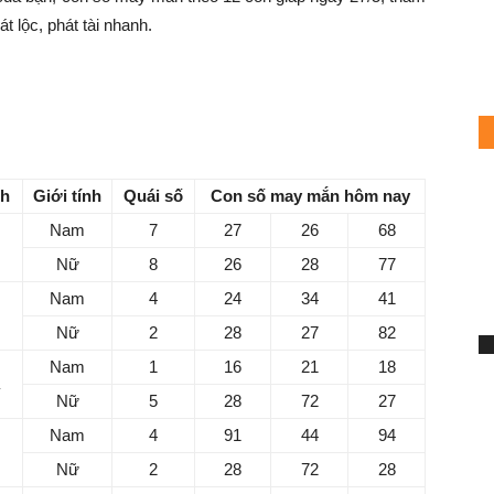
t lộc, phát tài nhanh.
27/5/2024 dành cho tuổi Tý
nh
Giới tính
Quái số
Con số may mắn hôm nay
Nam
7
27
26
68
m
Nữ
8
26
28
77
Nam
4
24
34
41
Nữ
2
28
27
82
Nam
1
16
21
18
S
Nữ
5
28
72
27
7
Nam
4
91
44
94
h
Nữ
2
28
72
28
Mi
Nam
1
16
91
93
Ch
du