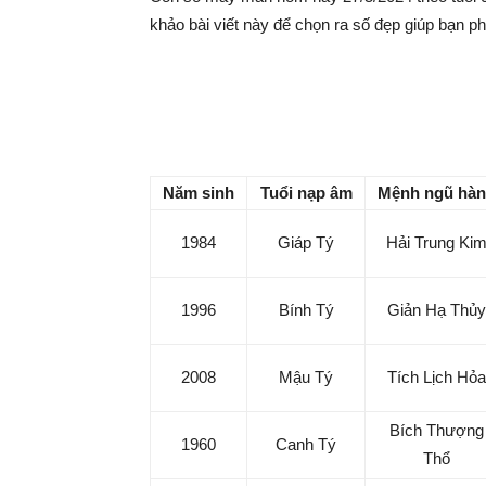
|
khảo bài viết này để chọn ra số đẹp giúp bạn phá
Tin
Con số may mắn hôm nay 
tức
Năm sinh
Tuổi nạp âm
Mệnh ngũ hà
mỗi
1984
Giáp Tý
Hải Trung Ki
ngày
1996
Bính Tý
Giản Hạ Thủy
–
2008
Mậu Tý
Tích Lịch Hỏa
Bích Thượng
333
1960
Canh Tý
Thổ
Ma
1972
Nhâm Tý
Tang Đố Mộc