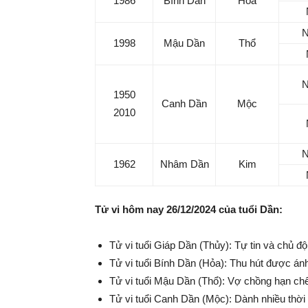
1986
Bính Dần
Hỏa
1998
Mậu Dần
Thổ
1950
Canh Dần
Mộc
2010
1962
Nhâm Dần
Kim
Tử vi hôm nay 26/12/2024 của tuổi Dần:
Tử vi tuổi Giáp Dần (Thủy): Tự tin và chủ đ
Tử vi tuổi Bính Dần (Hỏa): Thu hút được án
Tử vi tuổi Mậu Dần (Thổ): Vợ chồng hạn chế
Tử vi tuổi Canh Dần (Mộc): Dành nhiều thời