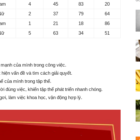
am
4
45
83
20
Nữ
2
37
79
64
am
1
21
18
86
Nữ
5
63
34
51
ế mạnh của mình trong công việc.
 hiện vấn đề và tìm cách giải quyết.
ế của mình trong tập thể.
i đúng việc, khiến tập thể phát triển nhanh chóng.
gơi, làm việc khoa học, vận động hợp lý.