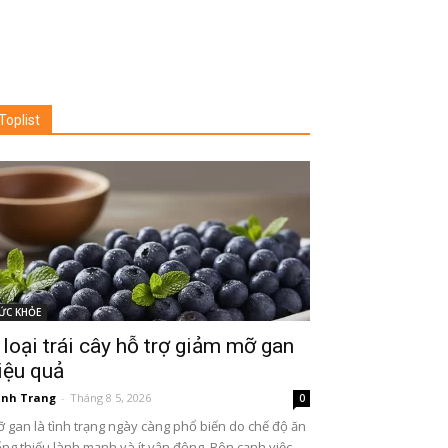
Toplist
ỨC KHỎE
 loại trái cây hỗ trợ giảm mỡ gan
iệu quả
nh Trang
-
Tháng 8 5, 2026
0
 gan là tình trạng ngày càng phổ biến do chế độ ăn
ng thiếu lành mạnh và ít vận động. Bên cạnh việc...