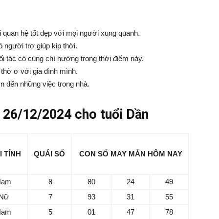
 quan hệ tốt đẹp với mọi người xung quanh.
 người trợ giúp kịp thời.
i tác có cùng chí hướng trong thời điểm này.
thờ ơ với gia đình mình.
n đến những việc trong nhà.
26/12/2024 cho tuổi Dần
I TÍNH
QUÁI SỐ
CON SỐ MAY MẮN
HÔM NAY
Nam
8
80
24
49
Nữ
7
93
31
55
Nam
5
01
47
78