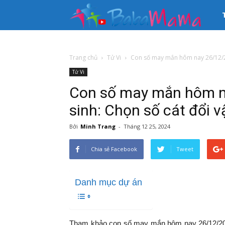
33
kê
Trang chủ
Tử Vi
Con số may mắn hôm nay 26/12/20
Tử Vi
th
Con số may mắn hôm n
tin
sinh: Chọn số cát đổi v
Bởi
Minh Trang
-
Tháng 12 25, 2024
Mẹ
Chia sẻ Facebook
Tweet
và
Danh mục dự án
Bé
Tham khảo con số may mắn hôm nay 26/12/202