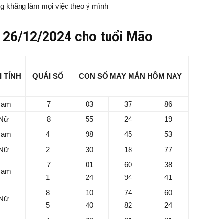
g khăng làm mọi việc theo ý mình.
 26/12/2024 cho tuổi Mão
I TÍNH
QUÁI SỐ
CON SỐ MAY MẮN
HÔM NAY
Nam
7
03
37
86
Nữ
8
55
24
19
Nam
4
98
45
53
Nữ
2
30
18
77
7
01
60
38
Nam
1
24
94
41
8
10
74
60
Nữ
5
40
82
24