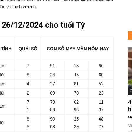
lộc và thịnh vượng.
26/12/2024 cho tuổi Tý
 TÍNH
QUÁI SỐ
CON SỐ MAY MẮN HÔM NAY
i
am
7
51
18
96
ày
Nữ
8
24
45
60
am
4
37
81
52
S
Nữ
2
69
70
23
4
7
79
62
11
3
am
h
1
89
93
37
Mi
8
90
25
48
Nữ
Mỡ
5
03
39
77
uố