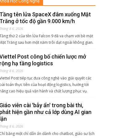
Khoa Học Công Nghệ
Tầng tên lửa SpaceX đâm xuống Mặt
Trăng ở tốc độ gần 9.000 km/h
Tháng 8 6, 2026
Tầng thứ 2 của tên lửa Falcon 9 đã va chạm với bề mặt
Mặt Trăng sau hơn một năm trôi dạt ngoài không gian.
Viettel Post công bố chiến lược mở
rộng hạ tầng logistics
Tháng 8 6, 2026
Viettel Post tiếp tục đưa công nghệ vào giải quyết các
bài toán thực tiễn của hoạt động logistics, hướng tới
nâng cao hiệu quả vận hành và chất lượng phục vụ.
Giáo viên cài 'bẫy ẩn' trong bài thi,
phát hiện gần như cả lớp dùng AI gian
lận
Tháng 8 6, 2026
Chỉ bằng một chỉ dẫn ẩn dành cho chatbot, giáo sư lịch