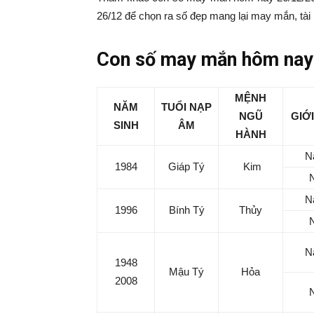
|
26/12 để chọn ra số đẹp mang lại may mắn, tài 
Tin
Con số may mắn hôm nay 
tức
MỆNH
NĂM
TUỔI NẠP
NGŨ
GIỚI
SINH
ÂM
mỗ
HÀNH
N
1984
Giáp Tý
Kim
ng
N
1996
Bính Tý
Thủy
–
33
N
1948
Mậu Tý
Hỏa
2008
Ma