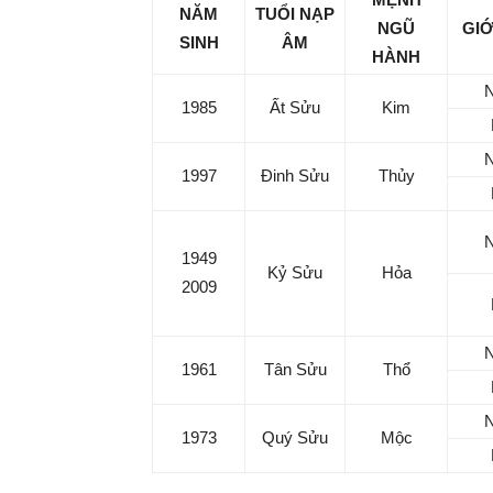
NĂM
TUỔI NẠP
NGŨ
GIỚ
SINH
ÂM
HÀNH
1985
Ất Sửu
Kim
1997
Đinh Sửu
Thủy
1949
Kỷ Sửu
Hỏa
2009
1961
Tân Sửu
Thổ
1973
Quý Sửu
Mộc