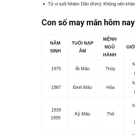
Tử vi tuổi Nhâm Dần (Kim): Không nên khăn
Con số may mắn hôm nay
MỆNH
NĂM
TUỔI NẠP
NGŨ
GIỚ
SINH
ÂM
HÀNH
1975
Ất Mão
Thủy
1987
Đinh Mão
Hỏa
1939
Kỷ Mão
Thổ
1999