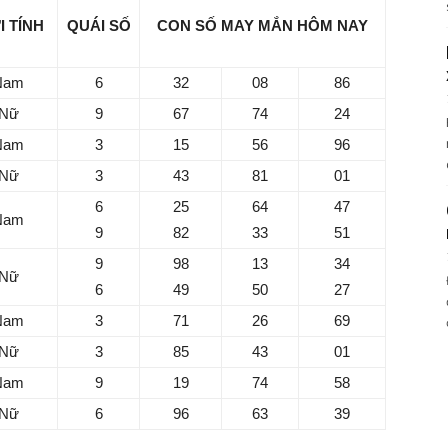
I TÍNH
QUÁI SỐ
CON SỐ MAY MẮN
HÔM NAY
Nam
6
32
08
86
Nữ
9
67
74
24
Nam
3
15
56
96
Nữ
3
43
81
01
6
25
64
47
Nam
9
82
33
51
9
98
13
34
Nữ
6
49
50
27
Nam
3
71
26
69
Nữ
3
85
43
01
Nam
9
19
74
58
Nữ
6
96
63
39