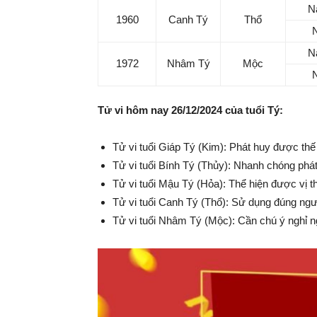
N
1960
Canh Tý
Thổ
Ma
N
1972
Nhâm Tý
Mộc
Tử vi hôm nay 26/12/2024 của tuổi Tý:
Tử vi tuổi Giáp Tý (Kim): Phát huy được th
Tử vi tuổi Bính Tý (Thủy): Nhanh chóng phát
Tử vi tuổi Mậu Tý (Hỏa): Thể hiện được vị th
Tử vi tuổi Canh Tý (Thổ): Sử dụng đúng ngườ
Tử vi tuổi Nhâm Tý (Mộc): Cần chú ý nghỉ n