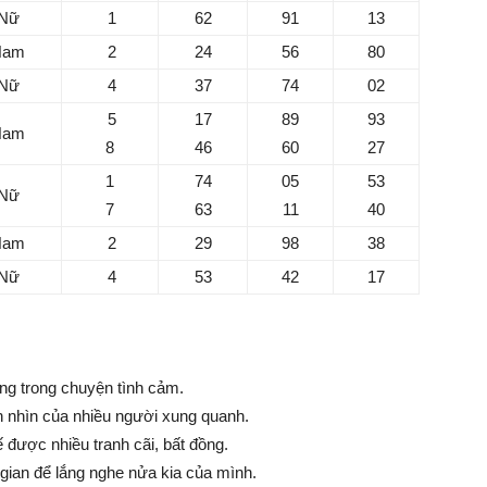
Nữ
1
62
91
13
Nam
2
24
56
80
Nữ
4
37
74
02
5
17
89
93
Nam
8
46
60
27
1
74
05
53
Nữ
7
63
11
40
Nam
2
29
98
38
Nữ
4
53
42
17
ộng trong chuyện tình cảm.
h nhìn của nhiều người xung quanh.
 được nhiều tranh cãi, bất đồng.
 gian để lắng nghe nửa kia của mình.