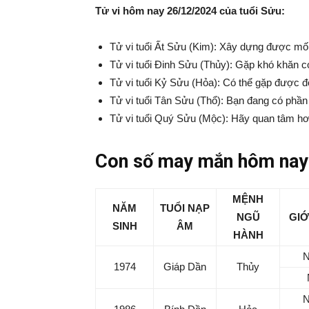
Tử vi hôm nay 26/12/2024 của tuổi Sửu:
Tử vi tuổi Ất Sửu (Kim): Xây dựng được mối
Tử vi tuổi Đinh Sửu (Thủy): Gặp khó khăn có
Tử vi tuổi Kỷ Sửu (Hỏa): Có thể gặp được đố
Tử vi tuổi Tân Sửu (Thổ): Bạn đang có phần 
Tử vi tuổi Quý Sửu (Mộc): Hãy quan tâm hơ
Con số may mắn hôm nay 
MỆNH
NĂM
TUỔI NẠP
NGŨ
GIỚ
SINH
ÂM
HÀNH
1974
Giáp Dần
Thủy