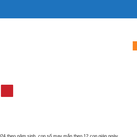
E
LÀM MẸ
LÀM VỢ
MẶC ĐẸP
TIN TỨC
QUẢNG CÁO
1/2024 theo năm sinh: Chọn đúng...
ay 24/11/2024 theo năm
p bạn phát tài
838
0
4 theo năm sinh, con số may mắn theo 12 con giáp ngày