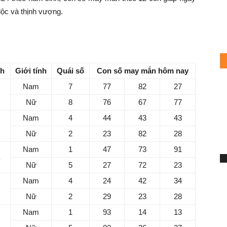
lộc và thịnh vượng.
y 24/11/2024 cho tuổi Tý
nh
Giới tính
Quái số
Con số may mắn hôm nay
Nam
7
77
82
27
m
Nữ
8
76
67
77
Nam
4
44
43
43
Nữ
2
23
82
28
Nam
1
47
73
91
S
Nữ
5
27
72
23
7
Nam
4
24
42
34
h
Nữ
2
29
23
28
Mi
Nam
1
93
14
13
Ch
du