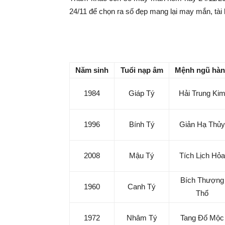
|
24/11 để chọn ra số đẹp mang lại may mắn, tài 
Tin
Con số may mắn hôm na
tức
Năm sinh
Tuổi nạp âm
Mệnh ngũ hà
mỗi
1984
Giáp Tý
Hải Trung Ki
ngày
1996
Bính Tý
Giản Hạ Thủy
–
2008
Mậu Tý
Tích Lịch Hỏa
Bích Thượng
333
1960
Canh Tý
Thổ
Ma
1972
Nhâm Tý
Tang Đố Mộc