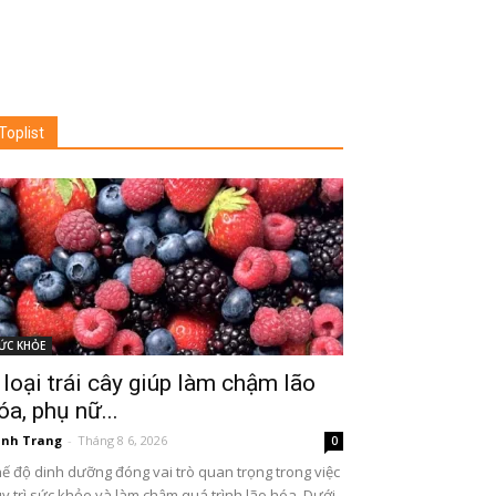
Toplist
ỨC KHỎE
 loại trái cây giúp làm chậm lão
óa, phụ nữ...
nh Trang
-
Tháng 8 6, 2026
0
ế độ dinh dưỡng đóng vai trò quan trọng trong việc
y trì sức khỏe và làm chậm quá trình lão hóa. Dưới