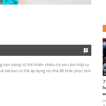
i
0
ày
g mịn màng có thể khiến nhiều chị em cảm thấy tự
 quả mà bạn có thể áp dụng tại nhà để khắc phục tình
S
7
3
h
Mi
Ch
du