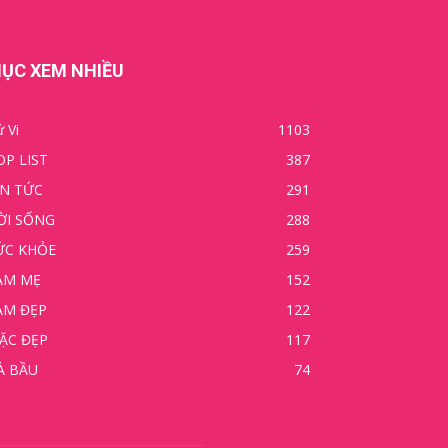
ỤC XEM NHIỀU
 Vi
1103
OP LIST
387
IN TỨC
291
ỜI SỐNG
288
ỨC KHỎE
259
ÀM MẸ
152
ÀM ĐẸP
122
ẶC ĐẸP
117
À BẦU
74