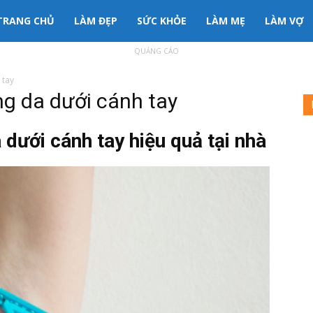
3mama
TRANG CHỦ
LÀM ĐẸP
SỨC KHỎE
LÀM MẸ
LÀM VỢ
QUẢNG CÁO
nh
 tay
ng da dưới cánh tay
ông
dưới cánh tay hiệu quả tại nhà