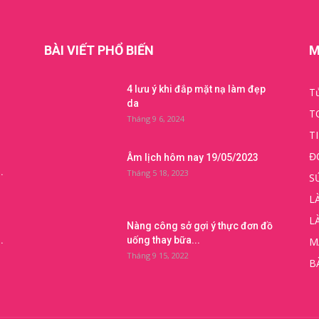
BÀI VIẾT PHỔ BIẾN
M
4 lưu ý khi đắp mặt nạ làm đẹp
Tử
da
T
Tháng 9 6, 2024
T
Đ
Âm lịch hôm nay 19/05/2023
.
Tháng 5 18, 2023
S
L
L
Nàng công sở gợi ý thực đơn đồ
.
uống thay bữa...
M
Tháng 9 15, 2022
B