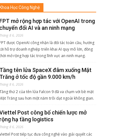
Khoa Học Công Nghệ
FPT mở rộng hợp tác với OpenAI trong
chuyển đổi AI và an ninh mạng
Tháng 8 6, 2026
FPT được OpenAI công nhận là đối tác toàn cầu, hướng
tới hỗ trợ doanh nghiệp triển khai AI quy mô lớn, đồng
thời mở rộng hợp tác trong lĩnh vực an ninh mạng.
Tầng tên lửa SpaceX đâm xuống Mặt
Trăng ở tốc độ gần 9.000 km/h
Tháng 8 6, 2026
Tầng thứ 2 của tên lửa Falcon 9 đã va chạm với bề mặt
Mặt Trăng sau hơn một năm trôi dạt ngoài không gian.
Viettel Post công bố chiến lược mở
rộng hạ tầng logistics
Tháng 8 6, 2026
Viettel Post tiếp tục đưa công nghệ vào giải quyết các