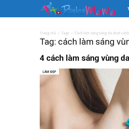
33
kê
Trang chủ
Tags
Cách làm sáng vùng da dưới cánh
Tag: cách làm sáng vù
th
4 cách làm sáng vùng da 
tin
LÀM ĐẸP
Mẹ
và
Bé