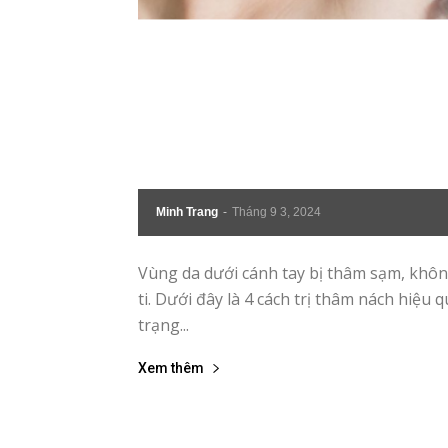
|
Tin
tức
mỗ
Minh Trang
-
Tháng 9 3, 2024
ng
Vùng da dưới cánh tay bị thâm sạm, khôn
ti. Dưới đây là 4 cách trị thâm nách hiệu
–
trạng...
33
Xem thêm
Ma